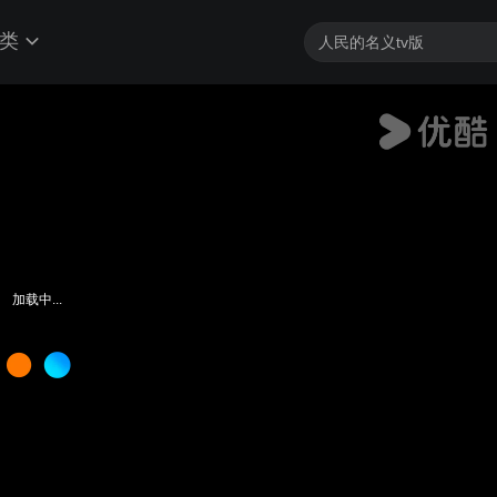
类
加载中...