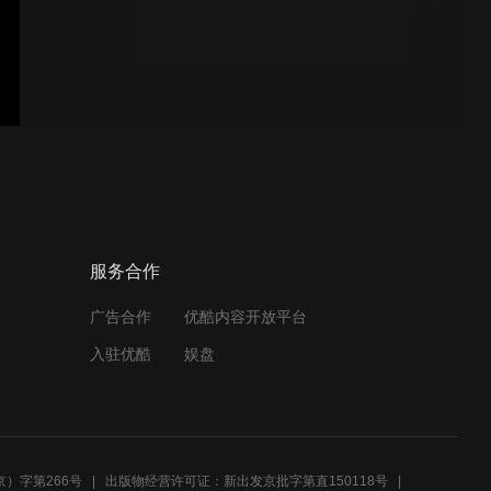
Nordic Semiconductor 扩充
蜂窝物联网产品阵容
使用 Neuton 为任意无线系
统级芯片 (SoC) 构建超小型
机器学习 (ML) 模型
nRF54L 系列超高能效 AI 加
服务合作
速 ——nRF54LM20B SoC
广告合作
优酷内容开放平台
入驻优酷
娱盘
重磅推出超高能效边缘 AI
模型 —— 适配 Nordic 全系
列系统级芯片（SoC）
）字第266号
出版物经营许可证：新出发京批字第直150118号