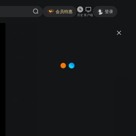
会员特惠
登录
历史
客户端
视频
讨论
重磅推出超高能效边缘 AI 模型
—— 适配 Nordic 全系列系统级芯
片（SoC）
Nordic半导体
关注
134粉丝
视频