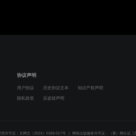
协议声明
用户协议
历史协议文本
知识产权声明
隐私政策
反盗链声明
营许可证：京网文（2024）0368-017号
网络出版服务许可证：（署）网出证（京