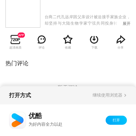
台商二代孔远岸因父亲设计被迫接手家族企业，
却坚持与大陆生物学家宁弦共同投身转基因研
展开
究。两人创业过程中遭遇家族械斗遗留的世仇阻
隔，同时面对杜寸心的婚约压力、刘遥遥与师齐
的事业合作关系等情感考验。随着父辈孔思凡与
超清画质
评论
收藏
下载
分享
宁淡云重逢化解仇恨，两岸年轻一代在事业抉择
与情感归属中迎来新起点。
热门评论
暂无评论
打开方式
继续使用浏览器
Copyright©
2026
优酷 youku.com
版权所有
优酷
京ICP备06050721号-1
打开
为好内容全力以赴