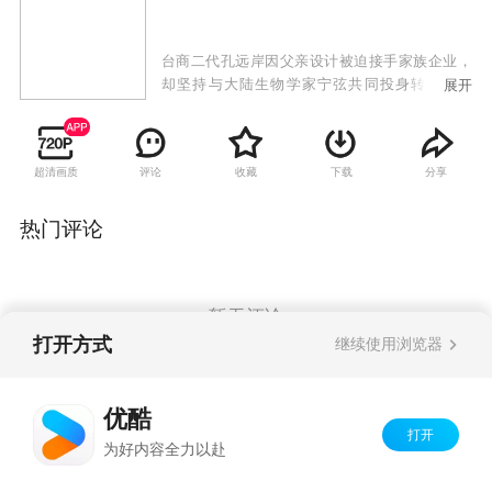
台商二代孔远岸因父亲设计被迫接手家族企业，
却坚持与大陆生物学家宁弦共同投身转基因研
展开
究。两人创业过程中遭遇家族械斗遗留的世仇阻
隔，同时面对杜寸心的婚约压力、刘遥遥与师齐
的事业合作关系等情感考验。随着父辈孔思凡与
超清画质
评论
收藏
下载
分享
宁淡云重逢化解仇恨，两岸年轻一代在事业抉择
与情感归属中迎来新起点。
热门评论
暂无评论
打开方式
继续使用浏览器
Copyright©
2026
优酷 youku.com
版权所有
优酷
京ICP备06050721号-1
打开
为好内容全力以赴