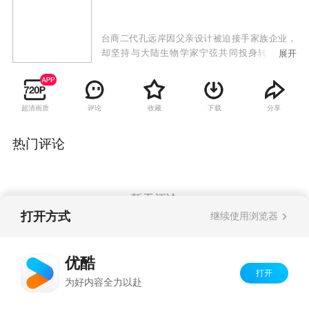
台商二代孔远岸因父亲设计被迫接手家族企业，
却坚持与大陆生物学家宁弦共同投身转基因研
展开
究。两人创业过程中遭遇家族械斗遗留的世仇阻
隔，同时面对杜寸心的婚约压力、刘遥遥与师齐
的事业合作关系等情感考验。随着父辈孔思凡与
超清画质
评论
收藏
下载
分享
宁淡云重逢化解仇恨，两岸年轻一代在事业抉择
与情感归属中迎来新起点。
热门评论
暂无评论
打开方式
继续使用浏览器
Copyright©
2026
优酷 youku.com
版权所有
优酷
京ICP备06050721号-1
打开
为好内容全力以赴