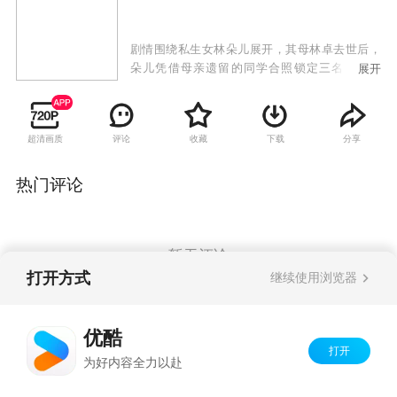
剧情围绕私生女林朵儿展开，其母林卓去世后，
朵儿凭借母亲遗留的同学合照锁定三名嫌疑人
展开
——省文化厅长颜效锋、地产商邱天虹、中学教
师王奇。她以复仇姿态闯入三人生活，引发三个
家庭的情感震荡。随着朵儿罹患尿毒症的真相曝
超清画质
评论
收藏
下载
分享
光，三位男性陷入抉择：颜效锋放弃仕途承认父
女关系，邱天虹因妻子极力阻挠而陷入财务危
机，王奇主动认亲却遭质疑。
热门评论
暂无评论
打开方式
继续使用浏览器
Copyright©
2026
优酷 youku.com
版权所有
优酷
京ICP备06050721号-1
打开
为好内容全力以赴