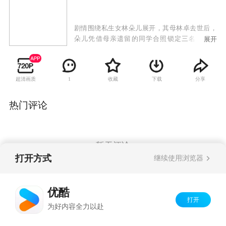
剧情围绕私生女林朵儿展开，其母林卓去世后，
朵儿凭借母亲遗留的同学合照锁定三名嫌疑人
展开
——省文化厅长颜效锋、地产商邱天虹、中学教
师王奇。她以复仇姿态闯入三人生活，引发三个
家庭的情感震荡。随着朵儿罹患尿毒症的真相曝
超清画质
收藏
下载
分享
1
光，三位男性陷入抉择：颜效锋放弃仕途承认父
女关系，邱天虹因妻子极力阻挠而陷入财务危
机，王奇主动认亲却遭质疑。
热门评论
暂无评论
打开方式
继续使用浏览器
Copyright©
2026
优酷 youku.com
版权所有
优酷
京ICP备06050721号-1
打开
为好内容全力以赴