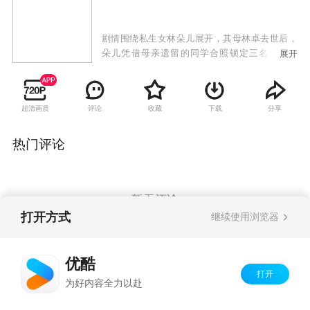
剧情围绕私生女林朵儿展开，其母林卓去世后，
朵儿凭借母亲遗留的同学合照锁定三名嫌疑人
展开
——省文化厅长颜效锋、地产商邱天虹、中学教
师王奇。她以复仇姿态闯入三人生活，引发三个
家庭的情感震荡。随着朵儿罹患尿毒症的真相曝
超清画质
评论
收藏
下载
分享
光，三位男性陷入抉择：颜效锋放弃仕途承认父
女关系，邱天虹因妻子极力阻挠而陷入财务危
机，王奇主动认亲却遭质疑。
热门评论
暂无评论
打开方式
继续使用浏览器
Copyright©
2026
优酷 youku.com
版权所有
优酷
京ICP备06050721号-1
打开
为好内容全力以赴