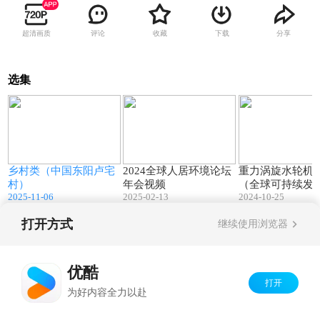
超清画质
评论
收藏
下载
分享
选集
4
01:13
08:37
乡村类（中国东阳卢宅
2024全球人居环境论坛
重力涡旋水轮机
村）
年会视频
（全球可持续发
2025-11-06
2025-02-13
2024-10-25
奖）.mov
打开方式
继续使用浏览器
Copyright©
2026
优酷 youku.com
版权所有
京ICP备06050721号-1
优酷
打开
为好内容全力以赴