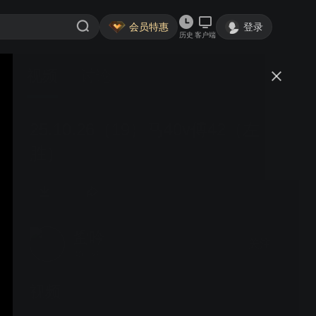
会员特惠
登录
历史
客户端
视频
讨论
25.10.26（19）马40v傅42（左
胜）
蛩吟
关注
40粉丝
视频