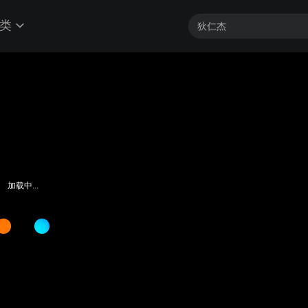
类
加载中...