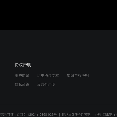
协议声明
用户协议
历史协议文本
知识产权声明
隐私政策
反盗链声明
营许可证：京网文（2024）0368-017号
网络出版服务许可证：（署）网出证（京