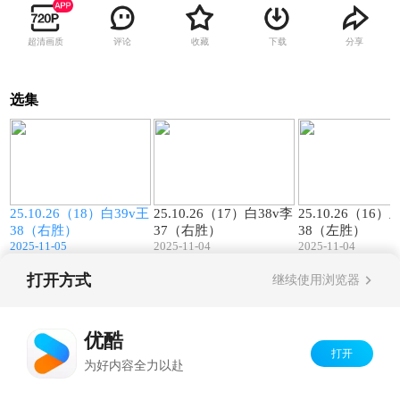
超清画质
评论
收藏
下载
分享
选集
0
00:50
00:24
傅
25.10.26（18）白39v王
25.10.26（17）白38v李
25.10.26（16）
38（右胜）
37（右胜）
38（左胜）
2025-11-05
2025-11-04
2025-11-04
打开方式
继续使用浏览器
Copyright©
2026
优酷 youku.com
版权所有
京ICP备06050721号-1
优酷
打开
为好内容全力以赴