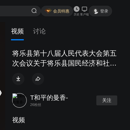
会员特惠
登录
历史
客户端
视频
讨论
将乐县第十八届人民代表大会第五
次会议关于将乐县国民经济和社会
发展第十五个五年计划纲要的决
议.mpg
T和平的曼香-
关注
26粉丝
视频