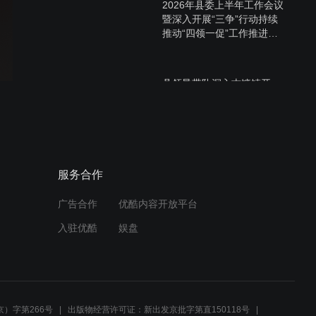
2026年县委上半年工作会议
暨深入开展“三争”行动持续
推动“四领一促”工作推进会
召开.mpg
县领导带队深入古镛镇开
展“四下基层”调研.mpg
福建省第十八届运动会青少
服务合作
年攀岩比赛在我县开赛.mpg
广告合作
优酷内容开放平台
入驻优酷
娱盘
县领导参加代表团分组讨
论.mpg
）字第266号
出版物经营许可证：新出发京批字第直150118号