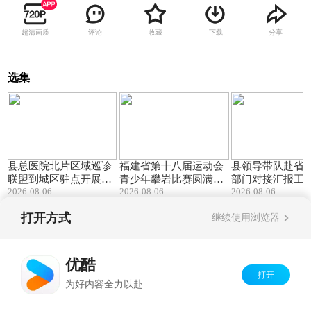
超清画质
评论
收藏
下载
分享
选集
03:23
01:34
县总医院北片区域巡诊
福建省第十八届运动会
县领导带队赴省
联盟到城区驻点开展义
青少年攀岩比赛圆满收
部门对接汇报工作.
2026-08-06
2026-08-06
2026-08-06
诊夜市.mpg
官.mpg
打开方式
继续使用浏览器
Copyright©
2026
优酷 youku.com
版权所有
京ICP备06050721号-1
优酷
打开
为好内容全力以赴