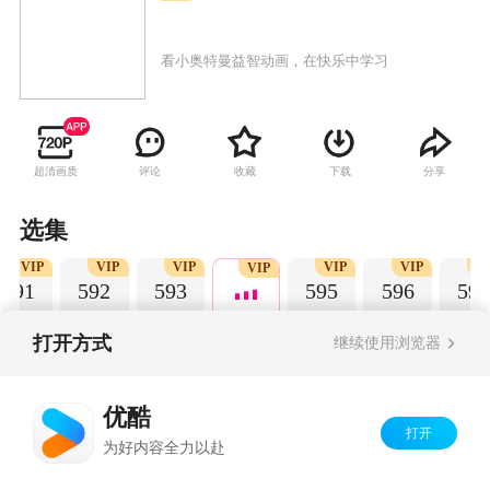
看小奥特曼益智动画，在快乐中学习
超清画质
评论
收藏
下载
分享
选集
VIP
VIP
VIP
VIP
VIP
V
VIP
591
592
593
595
596
597
打开方式
继续使用浏览器
Copyright©
2026
优酷 youku.com
版权所有
优酷
京ICP备06050721号-1
打开
为好内容全力以赴