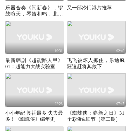
乐器合奏《闹新春》，锣
又一部冷门港片推荐
鼓喧天，琴笛和鸣，北京
天坛琴之声民乐团
10:31
02:40
最新韩剧《超能路人甲》
飞飞被坏人抓住，乐迪疯
01：超能力大战实验室
狂追赶将其救下
22:28
07:47
小小年纪 闯祸最多 失去最
《蜘蛛侠：崭新之日》31
多！《蜘蛛侠》编年史
个彩蛋&细节（第二期）