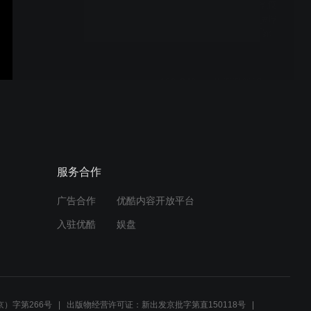
电真空陶瓷管壳全自动厚膜
印刷生产线#丝网印刷机#厚
膜印刷机#丝网印刷机厂家
190*240mm生瓷敷粉印
刷，满印位置精准、膜厚均
匀！#敷粉#丝网印刷机厂家
#厚膜印刷机#丝网印刷#丝
印机
兼容陶瓷基板平面印刷与挂
服务合作
壁印刷的厚膜印刷自动生产
线！#厚膜印刷机#挂壁印刷
#丝网印刷机#丝网印刷机厂
广告合作
优酷内容开放平台
家#丝印机
入驻优酷
娱盘
SOFC固体氧化物燃料电池
阳极层印刷，印刷成品膜厚
均匀、克重偏差小！#sofc
#SOFC #厚膜印刷机#丝网
印刷机#丝网印刷机厂家
）字第266号
出版物经营许可证：新出发京批字第直150118号