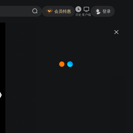
会员特惠
登录
历史
客户端
视频
讨论
价值百万的厚膜印刷实验室都配套
了什么设备?一起来看看!#厚膜印
刷机#科研#实验室#丝网印刷机#
电子陶瓷丝网印刷机
建宇厚膜印刷设备
关注
大鱼号认证作者·24粉丝
视频