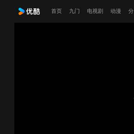
首页
九门
电视剧
动漫
分
25.10.14（10）飞35v游35（左胜）