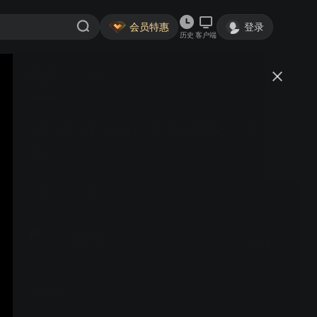
会员特惠
登录
历史
客户端
视频
讨论
25.10.14（10）飞35v游35（左
胜）
蛩吟
关注
40粉丝
视频