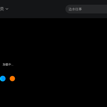
类
客户端最高帧享4K
加载中...