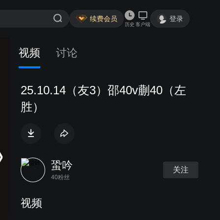
续费会员
登录
历史
客户端
视频
讨论
25.10.14（友3）邵40v蒯40（左
胜）
蛩吟
关注
40粉丝
视频