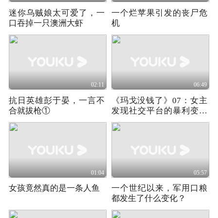
迷你乌贼娘太可爱了，一
一个烂苹果引发的丧尸危
口吞掉一只澳洲大虾
机
02:11
06:49
抗日英雄彭于晏，一言不
《玛戈没钱了》07：女主
合就拔枪①
发现社交平台的暴利变现
商机
01:04
05:57
女孩竟然真的是一条人鱼
一个世纪以来，军用口粮
都发生了什么变化？