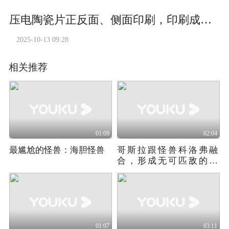
压电陶瓷片正反面、侧面印刷，印刷成品膜厚均匀！#压电陶瓷片 #丝印机 #丝网印刷机#厚膜印刷机#全自动丝网印刷机
2025-10-13 09:28
相关推荐
01:09
02:04
最尴尬的怪兽：海胆怪兽
哥斯拉跟怪兽科洛弗融
合，形成无可匹敌的怪
物！
01:07
03:11