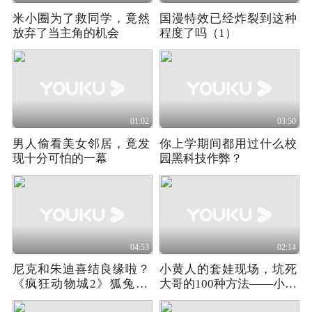
米小圈为了救同学，竟然
国漫特效已经炸裂到这种
放弃了当主角的机会
程度了吗（1）
01:02
03:50
男人偷看美女邻居，竟发
你上学期间都用过什么校
现十分可怕的一幕
园黑科技作弊？
04:53
02:14
尼克和朱迪喜结良缘啦？
小黄人的套娃现场，坑死
《疯狂动物城2》狐兔CP
大哥的100种方法——小黄
兑现9年之约
人大眼萌03