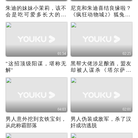
朱迪的妹妹小茉莉，该不
尼克和朱迪喜结良缘啦？
会是吃可爱多长大的吧
《疯狂动物城2》狐兔CP
《疯狂动物城番外》
兑现9年之约
01:54
02:25
"这招顶级阳谋，堪称无
黑帮大佬涉足酿酒，盟友
解"
却被人谋杀《塔尔萨之
王》第三季02
04:03
02:01
男人意外挖到玄铁宝剑，
男人伪装成敌军，杀了汉
从此称霸部落
奸成功逃脱