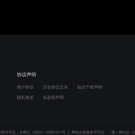
协议声明
用户协议
历史协议文本
知识产权声明
隐私政策
反盗链声明
营许可证：京网文（2024）0368-017号
网络出版服务许可证：（署）网出证（京