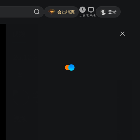
会员特惠
登录
历史
客户端
视频
讨论
25.10.3（15）蒯40v马41（左胜）
蛩吟
关注
40粉丝
视频
25.10.28（友1）痴18v邵
15+3（左胜）