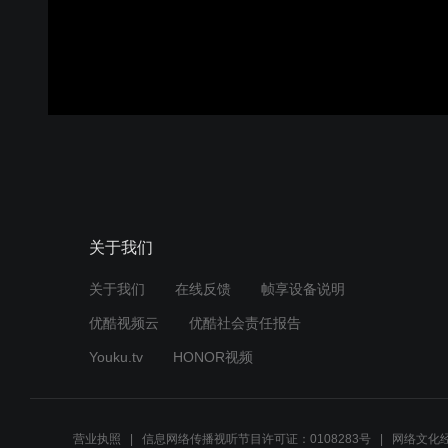
关于我们
关于我们
在线反馈
帧享设备说明
优酷视频云
优酷社会责任报告
Youku.tv
HONOR视频
营业执照
信息网络传播视听节目许可证：0108283号
网络文化经