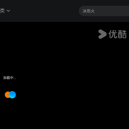
类
加载中...