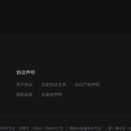
协议声明
用户协议
历史协议文本
知识产权声明
隐私政策
反盗链声明
营许可证：京网文（2024）0368-017号
网络出版服务许可证：（署）网出证（京