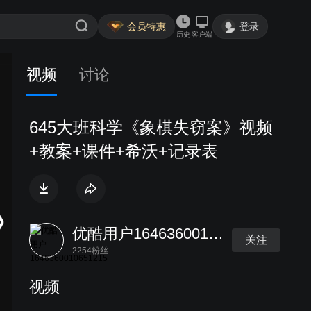
会员特惠
登录
历史
客户端
视频
讨论
645大班科学《象棋失窃案》视频
+教案+课件+希沃+记录表
优酷用户1646360010651215
关注
2254粉丝
视频