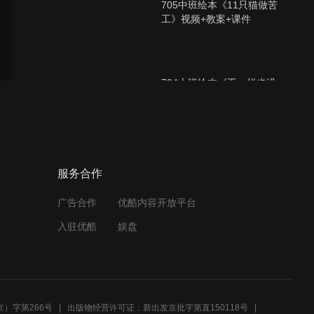
705中班绘本《11只猫做苦
工》视频+教案+课件
704大班绘本《不一样也没
关系》视频+教案+课件
703小班体育《有趣的大公
服务合作
鸡》视频+教案+音乐
广告合作
优酷内容开放平台
入驻优酷
娱盘
702中班创意美术《山村秋
色》视频+教案+课件
）字第266号
出版物经营许可证：新出发京批字第直150118号