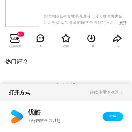
剧情围绕私生女林朵儿展开，其母林卓去世后，
朵儿凭借母亲遗留的同学合照锁定三名嫌疑人
展开
——省文化厅长颜效锋、地产商邱天虹、中学教
师王奇。她以复仇姿态闯入三人生活，引发三个
家庭的情感震荡。随着朵儿罹患尿毒症的真相曝
超清画质
收藏
下载
分享
1
光，三位男性陷入抉择：颜效锋放弃仕途承认父
女关系，邱天虹因妻子极力阻挠而陷入财务危
机，王奇主动认亲却遭质疑。
热门评论
暂无评论
打开方式
继续使用浏览器
Copyright©
2026
优酷 youku.com
版权所有
优酷
京ICP备06050721号-1
打开
为好内容全力以赴