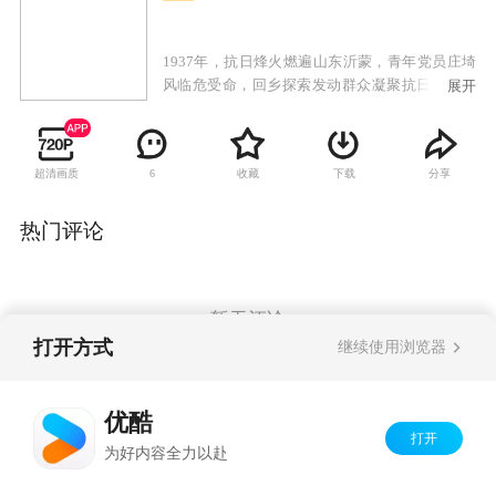
1937年，抗日烽火燃遍山东沂蒙，青年党员庄埼
风临危受命，回乡探索发动群众凝聚抗日力量之
展开
路，通过组织农救会，建立基层武装，一步步聚
沙成塔，团结一切可以团结的力量，领悟了“兵民
是胜利之本”的题中之义。在敌后也是抗日的最前
超清画质
收藏
下载
分享
6
线，军民同心浴血奋战，水乳交融，生死与共，
最终彻底驱逐日寇，重振我们的大好河山。
热门评论
暂无评论
打开方式
继续使用浏览器
Copyright©
2026
优酷 youku.com
版权所有
优酷
京ICP备06050721号-1
打开
为好内容全力以赴