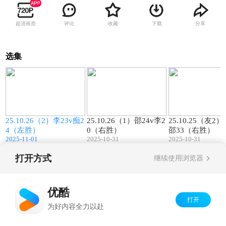
超清画质
评论
收藏
下载
分享
选集
3
00:17
00:29
2
25.10.26（2）李23v痴2
25.10.26（1）邵24v李2
25.10.25（友2）
4（左胜）
0（右胜）
邵33（右胜）
2025-11-01
2025-10-31
2025-10-31
打开方式
继续使用浏览器
Copyright©
2026
优酷 youku.com
版权所有
京ICP备06050721号-1
优酷
打开
为好内容全力以赴