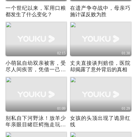
一个世纪以来，军用口粮
在遗产争夺战中，母亲巧
都发生了什么变化？
施计谋反败为胜
02:15
01:38
小萌鼠自幼双亲被害，受
丈夫直接谈判赔偿，医院
尽人间疾苦，凭借一己之
却揭露了意外背后的真相
力手刃仇人！
01:09
01:29
别私自下河野泳！放羊少
女孩的头顶出现了诡异红
年亲眼目睹巨鳄拖走玩水
线
孩童，全程窒息