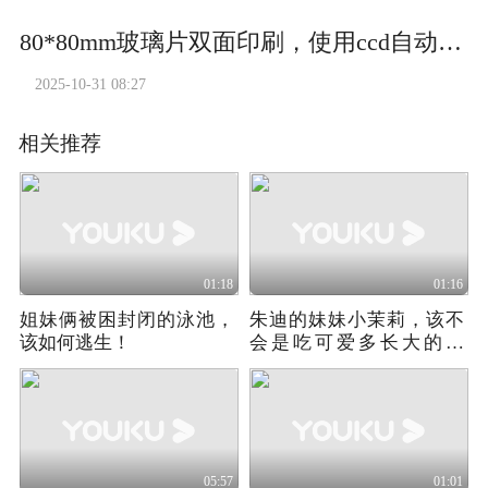
80*80mm玻璃片双面印刷，使用ccd自动对位厚膜丝网印刷机印刷，印刷对位精准！#丝网印刷机#丝网印刷机厂家 #厚膜印刷机#丝印机#玻璃片印刷
2025-10-31 08:27
相关推荐
01:18
01:16
姐妹俩被困封闭的泳池，
朱迪的妹妹小茉莉，该不
该如何逃生！
会是吃可爱多长大的吧
《疯狂动物城番外》
05:57
01:01