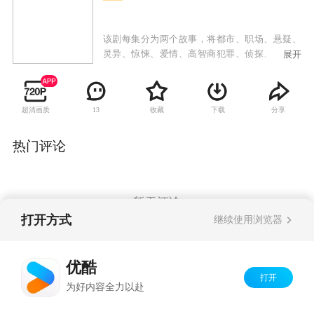
该剧每集分为两个故事，将都市、职场、悬疑、
灵异、惊悚、爱情、高智商犯罪、侦探、穿越、
展开
科幻、玄幻、古典、猎奇、校园、生活、神话、
搞笑等几乎所有创作的元素融为一体，既不混乱
又深谙哲理，其独特的叙事和拍摄手法，使之与
超清画质
收藏
下载
分享
13
所有的韩剧区分开来。说它是一部电视剧，更像
是一部讲述都市生活和人性探索的成人童话集，
具有很强的可看性。
热门评论
暂无评论
打开方式
继续使用浏览器
Copyright©
2026
优酷 youku.com
版权所有
优酷
京ICP备06050721号-1
打开
为好内容全力以赴