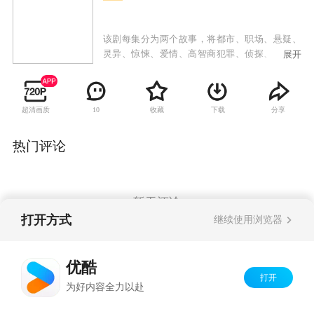
该剧每集分为两个故事，将都市、职场、悬疑、
灵异、惊悚、爱情、高智商犯罪、侦探、穿越、
展开
科幻、玄幻、古典、猎奇、校园、生活、神话、
搞笑等几乎所有创作的元素融为一体，既不混乱
又深谙哲理，其独特的叙事和拍摄手法，使之与
超清画质
收藏
下载
分享
10
所有的韩剧区分开来。说它是一部电视剧，更像
是一部讲述都市生活和人性探索的成人童话集，
具有很强的可看性。
热门评论
暂无评论
打开方式
继续使用浏览器
Copyright©
2026
优酷 youku.com
版权所有
优酷
京ICP备06050721号-1
打开
为好内容全力以赴