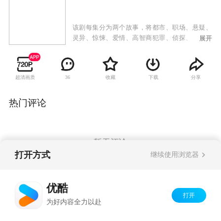
该剧每集分为两个故事，将都市、职场、悬疑、
灵异、惊悚、爱情、高智商犯罪、侦探、穿越、
展开
科幻、玄幻、古典、猎奇、校园、生活、神话、
搞笑等几乎所有创作的元素融为一体，既不混乱
又深谙哲理，其独特的叙事和拍摄手法，使之与
超清画质
收藏
下载
分享
36
所有的韩剧区分开来。说它是一部电视剧，更像
是一部讲述都市生活和人性探索的成人童话集，
具有很强的可看性。
热门评论
暂无评论
打开方式
继续使用浏览器
Copyright©
2026
优酷 youku.com
版权所有
优酷
京ICP备06050721号-1
打开
为好内容全力以赴