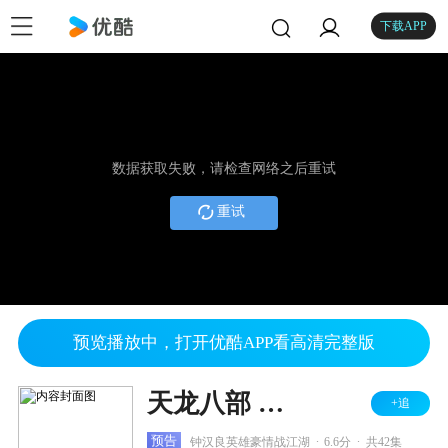
下载APP
数据获取失败，请检查网络之后重试
重试
预览播放中，打开优酷APP看高清完整版
天龙八部 湖南卫视TV版
+追
.
.
预告
钟汉良英雄豪情战江湖
6.6分
共42集