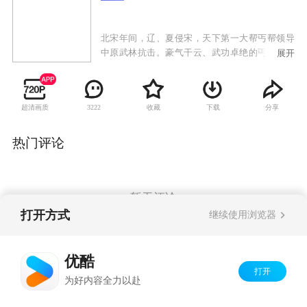
北宋年间，辽、夏侵宋，天下第一大帮丐帮领导
中原武林抗击。豪气干云、武功卓绝的丐帮帮主
展开
乔峰，被康敏指为契丹人而被中原武林所不容。
乔峰四处求证，先后与大理世子段誉和少林弟子
虚竹结义，却屡遭奸人陷害，更错杀红颜知己阿
超清画质
收藏
下载
分享
3222
朱，在成为辽南院大王后更被中原武林唾弃，终
与天下英雄大战一场并决裂，以死明志。风流倜
傥、豁达开朗的段誉逃避习武却屡获奇功；先后
热门评论
留情于木婉清、钟灵，却痴恋貌若天仙的王语
嫣，最后痴情动天，终得美人芳心。天性纯良、
宅心仁厚的虚竹，因缘契合，成就了与梦姑的一
段奇缘，成为西夏驸马，以及全部由女性组成的
暂无评论
灵鹫宫的掌门人。几人的不同际遇、情感上的纠
打开方式
继续使用浏览器
葛共同构成了大义情操、壮士英雄的豪情壮志、
江湖儿女的爱恨情仇的动人故事。
Copyright©
2026
优酷 youku.com
版权所有
优酷
京ICP备06050721号-1
打开
为好内容全力以赴