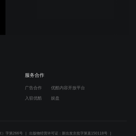
田蕴章书法讲座230【阴】
为什么总是自序
田蕴章书法讲座190【成】
自述攻书历程(一)
田蕴章书法讲座188【骥】
服务合作
如何写好欧楷大字
广告合作
优酷内容开放平台
入驻优酷
娱盘
田蕴章书法讲座185【楼】
楼碑林研讨会
）字第266号
出版物经营许可证：新出发京批字第直150118号