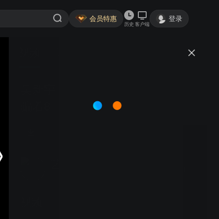
会员特惠
登录
历史
客户端
视频
讨论
吴新宇《围棋骗着怪着破解》18_
骗着8
艺海苑
关注
5317粉丝
视频