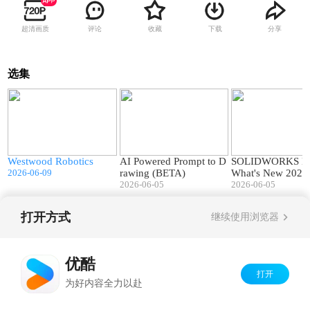
超清画质
评论
收藏
下载
分享
选集
8
02:33
00:42
 A
Westwood Robotics
AI Powered Prompt to D
SOLIDWORKS De
2026-06-09
rawing (BETA)
What's New 202
2026-06-05
2026-06-05
打开方式
继续使用浏览器
Copyright©
2026
优酷 youku.com
版权所有
京ICP备06050721号-1
优酷
打开
为好内容全力以赴