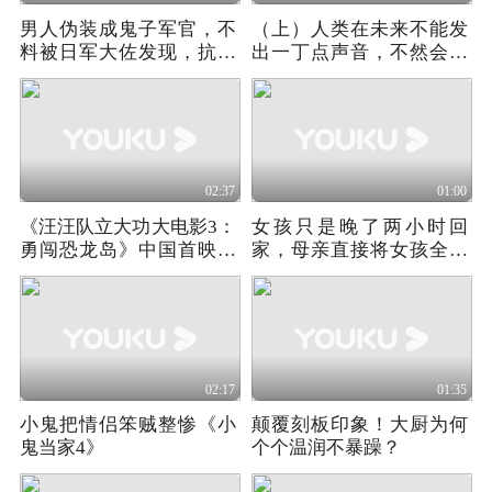
男人伪装成鬼子军官，不
（上）人类在未来不能发
料被日军大佐发现，抗战
出一丁点声音，不然会招
片
来怪物
02:37
01:00
《汪汪队立大功大电影3：
女孩只是晚了两小时回
勇闯恐龙岛》中国首映礼
家，母亲直接将女孩全身
欢乐举行 首轮点映带来欢
检查了一遍！
乐
02:17
01:35
小鬼把情侣笨贼整惨《小
颠覆刻板印象！大厨为何
鬼当家4》
个个温润不暴躁？