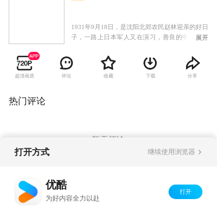
1931年9月18日，是沈阳北郊农民赵林迎亲的好日
子，一路上日本军人又在演习，善良的中国百姓
展开
并不知道，一场灾难正在逼近。新娘秀英上了大
花轿已经走了，新郎赵林吹着锁呐来接亲了，财
主婆杨玉姑偷天换日，为自己傻儿子抢来一个媳
超清画质
评论
收藏
下载
分享
妇。秀英发现不对奋力抗争，被强绑进洞房。中
共满洲省委张应龙、何成湘、金伯阳、中央特派
员罗登员等对日军的频繁活动已经有所警觉，并
热门评论
向中央领导报告。日本关东军特务机关板垣、石
原等紧张地密谋策划阴谋。陷入痛苦的赵林借酒
浇愁，被秀娟一盆冷水浇醒，他去找警察署的堂
兄借枪报仇，在小路上与跟着日本浪人去照像的
暂无评论
酒鬼罗锅张等不期而遇。赵林被杨家打出门外，
打开方式
继续使用浏览器
昏倒在地。警务处长黄显声感到情况不对，就和
熊飞一起到北大营六旅驻地，然而北大营按命令
Copyright©
2026
优酷 youku.com
版权所有
毫无戒备。晚上10时20分，柳条沟铁路一声爆
优酷
京ICP备06050721号-1
炸，一场精心策划的事变开始……
打开
为好内容全力以赴