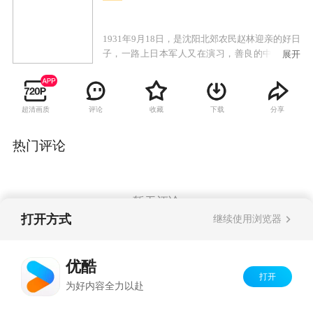
1931年9月18日，是沈阳北郊农民赵林迎亲的好日
子，一路上日本军人又在演习，善良的中国百姓
展开
并不知道，一场灾难正在逼近。新娘秀英上了大
花轿已经走了，新郎赵林吹着锁呐来接亲了，财
主婆杨玉姑偷天换日，为自己傻儿子抢来一个媳
超清画质
评论
收藏
下载
分享
妇。秀英发现不对奋力抗争，被强绑进洞房。中
共满洲省委张应龙、何成湘、金伯阳、中央特派
员罗登员等对日军的频繁活动已经有所警觉，并
热门评论
向中央领导报告。日本关东军特务机关板垣、石
原等紧张地密谋策划阴谋。陷入痛苦的赵林借酒
浇愁，被秀娟一盆冷水浇醒，他去找警察署的堂
兄借枪报仇，在小路上与跟着日本浪人去照像的
暂无评论
酒鬼罗锅张等不期而遇。赵林被杨家打出门外，
打开方式
继续使用浏览器
昏倒在地。警务处长黄显声感到情况不对，就和
熊飞一起到北大营六旅驻地，然而北大营按命令
Copyright©
2026
优酷 youku.com
版权所有
毫无戒备。晚上10时20分，柳条沟铁路一声爆
优酷
京ICP备06050721号-1
炸，一场精心策划的事变开始……
打开
为好内容全力以赴