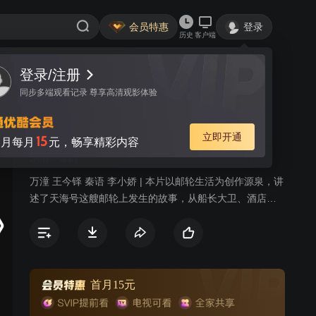
会员特惠
登录
历史
客户端
登录/注册
视频
讨论
同步多端观看记录 尊享高清观影体验
花漾天海
简介
立即开通
15
月每月
元，畅享精彩内容
剧情
喜剧
万潼 王今铎 秦语 李小娇 | 本片以邮轮生活为创作源泉，讲
述了天海号这艘邮轮上发生的故事，从船长大卫、酒店总
监裴冷翠、娱乐部经理、米其林三星主厨、宾客关系部新
人等八名性格各异的工作人员主视角出发，每集以不同的
游客作为故事主导人物，讲述爱情、友情以及亲情等不同
主题的故事。
首月15元