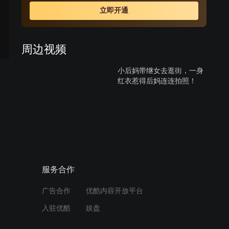
立即开通
周边视频
小后妈带继女去逛街，一身
红衣惹得后妈连连拍照！
01:04
陆总决心东山再起，求助宁
檬却欲言又止
01:10
服务合作
给领导提意见遭痛批“你在教
广告合作
优酷内容开放平台
我做事吗”
入驻优酷
娱盘
01:02