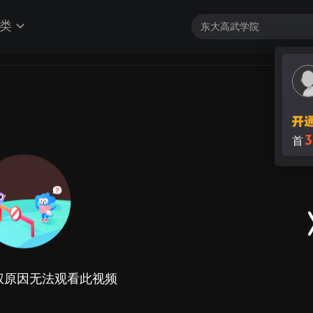
类
3
首
权原因无法观看此视频