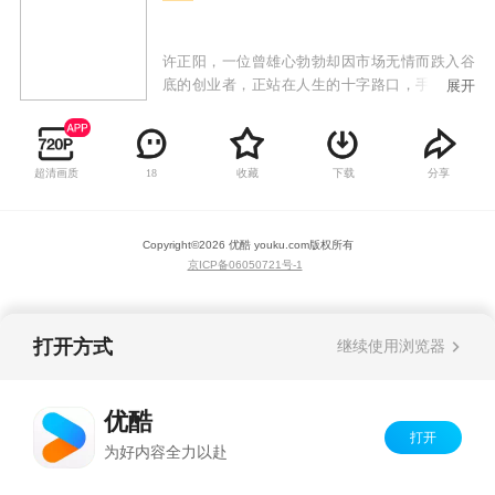
许正阳，一位曾雄心勃勃却因市场无情而跌入谷
底的创业者，正站在人生的十字路口，手中紧握
展开
着来之不易的新一轮创业资金，誓要卷土重来。
就在这关键时刻，一道不可思议的光芒划破了他
黯淡的世界——一个神秘系统悄然降临，带来了
超清画质
收藏
下载
分享
18
震撼人心的消息：全球范围内，所有物价奇迹般
地暴跌了一百万倍，唯有许正阳手中的资金，如
同时间静止般，保持着原有的价值。这一突如其
Copyright©
2026
优酷 youku.com
版权所有
来的变故，瞬间将他推上了全球财富之巅，其资
京ICP备06050721号-1
产之巨，远超昔日的任何一位世界首富。
打开方式
继续使用浏览器
优酷
打开
为好内容全力以赴