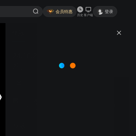
会员特惠
登录
历史
客户端
视频
讨论
24.10.20（13）王28v肖29（右
胜）
蛩吟
关注
40粉丝
视频