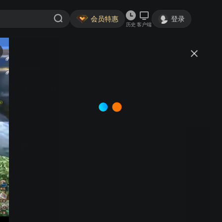
会员特惠
登录
历史
客户端
视频
讨论
24.9.28（6）偶19v飞20（右胜）
蛩吟
关注
40粉丝
视频
25.10.28（友1）痴18v邵
15+3（左胜）