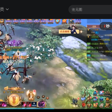
类
2
秒