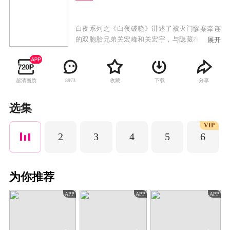
白夜系列之《白夜破晓》讲述了被灭门惨案牵连
的双胞胎兄弟关宏峰和关宏宇，与隐藏在暗处的
展开
犯罪组织对抗，联合多方力量，追查2·13灭门案
真相，最终光明战胜黑暗的故事。
超清画质
收藏
下载
分享
8973
选集
VIP
2
3
4
5
6
为你推荐
APP
APP
APP