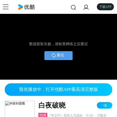
下载APP
数据获取失败，请检查网络之后重试
重试
预览播放中，打开优酷APP看高清完整版
白夜破晓
+追
.
.
独播
7年之约！原班人马追凶
8.1分
29集全