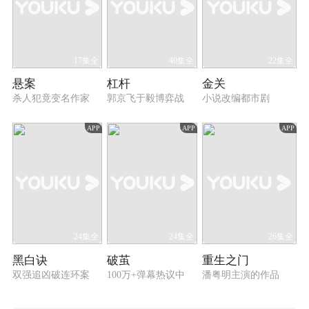
17集全
40集全
22集全
悬案
杠杆
金关
杀人犯竟变名作家
郭京飞于毅博弈战
小说改编都市剧
APP
APP
APP
24集全
24集全
26集全
黑白诀
破茧
重生之门
双强追凶破连环案
100万+弹幕热议中
潘粤明主演的作品