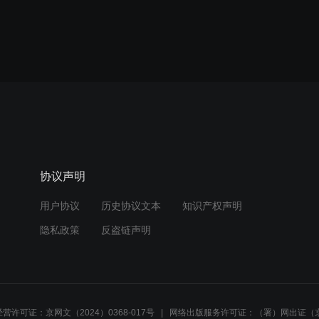
协议声明
用户协议
历史协议文本
知识产权声明
隐私政策
反盗链声明
营许可证：京网文（2024）0368-017号
网络出版服务许可证：（署）网出证（京