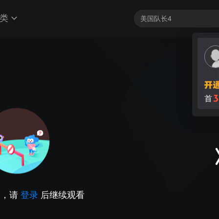
类
3
首
因，请
登录
后继续观看