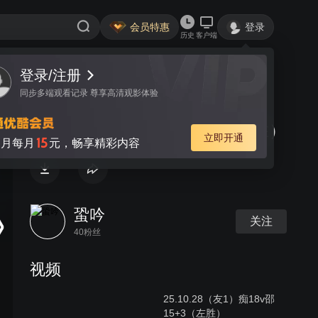
会员特惠
登录
历史
客户端
登录/注册
视频
讨论
同步多端观看记录 尊享高清观影体验
24.9.25（14）白43v南43（左胜）
立即开通
15
月每月
元，畅享精彩内容
蛩吟
关注
40粉丝
视频
25.10.28（友1）痴18v邵
15+3（左胜）