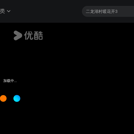
类
加载中...