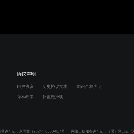
协议声明
用户协议
历史协议文本
知识产权声明
隐私政策
反盗链声明
营许可证：京网文（2024）0368-017号
网络出版服务许可证：（署）网出证（京