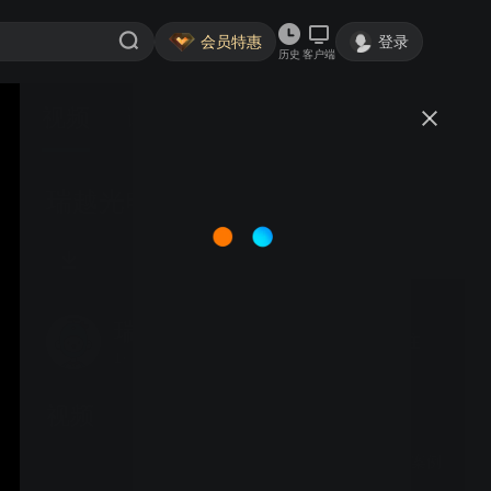
会员特惠
登录
历史
客户端
视频
讨论
瑞越光电色选机 Q16 选玉米
瑞越光电色选机机
关注
1粉丝
视频
安徽瑞越 S32茶叶 色选案例