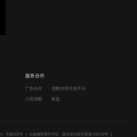
安徽瑞越 BL30蓝莓 分选案
例
瑞越光电 BL120玻璃 分选
案例
服务合作
广告合作
优酷内容开放平台
瑞越光电 V360小型咖啡豆
入驻优酷
娱盘
色选机 咖啡生豆客户分选案
例
瑞越光电 V680咖啡豆客户
色选案例
）字第266号
出版物经营许可证：新出发京批字第直150118号