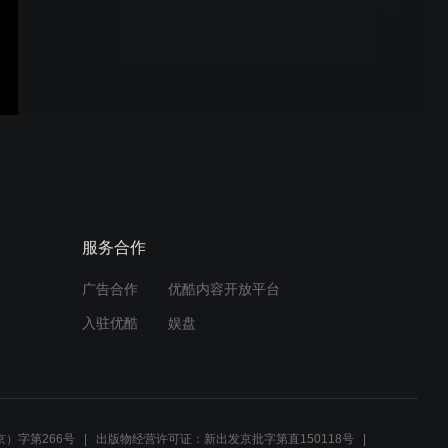
雷可达发货日常！请注意查
收！
雷可达新一代237系列近岸
安防雷达及系统
近海雷达 XW/SR237-
服务合作
3100C 功能解析
广告合作
优酷内容开放平台
入驻优酷
娱盘
低空安防新变革？雷可达新
品亮相，二十天攻坚，硬核
守护更安心
）字第266号
出版物经营许可证：新出发京批字第直150118号