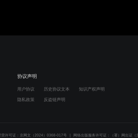
协议声明
用户协议
历史协议文本
知识产权声明
隐私政策
反盗链声明
营许可证：京网文（2024）0368-017号
网络出版服务许可证：（署）网出证（京