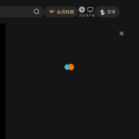
会员特惠
登录
历史
客户端
视频
讨论
OWL omnidirectional anti-UAV
system
雷可达安天下
关注
1粉丝
视频