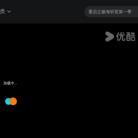
类
加载中...