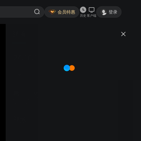
会员特惠
登录
历史
客户端
视频
讨论
24.10.16（4）楚23v飞23（左胜）
蛩吟
关注
40粉丝
视频
25.10.28（友1）痴18v邵
15+3（左胜）