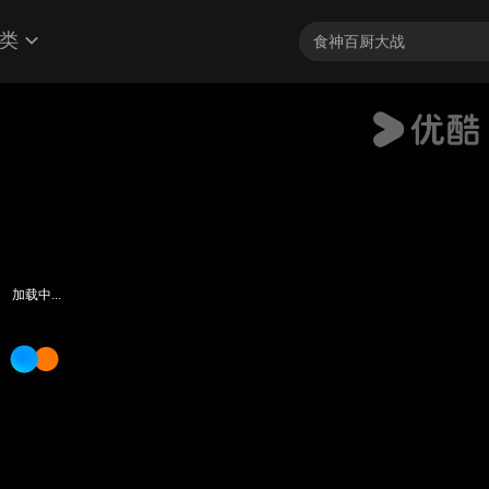
类
加载中...