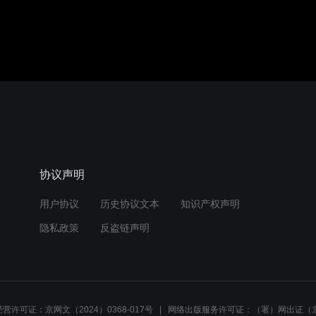
协议声明
用户协议
历史协议文本
知识产权声明
隐私政策
反盗链声明
营许可证：京网文（2024）0368-017号
网络出版服务许可证：（署）网出证（京