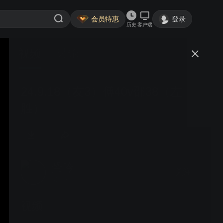
会员特惠
登录
历史
客户端
视频
讨论
24.9.18（友3）傅40v邵38（左
胜）
蛩吟
关注
40粉丝
视频