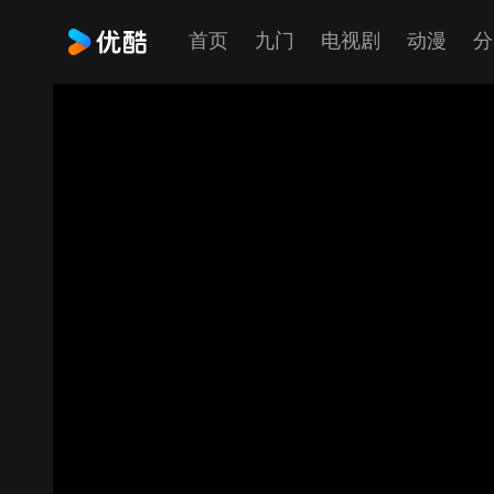
首页
九门
电视剧
动漫
分
24.9.18（友3）傅40v邵38（左胜）