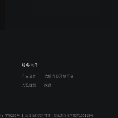
你是说腾讯企鹅岛正在招聘
《失控进化》伐木工?
什么叫你在海量彩蛋里塞了
个二次元GTA？
现在在“吃鸡”里，都能玩运
服务合作
输船了？
广告合作
优酷内容开放平台
入驻优酷
娱盘
你敢相信吗？坤哥居然和
《PUBG》联动了？
）字第266号
出版物经营许可证：新出发京批字第直150118号