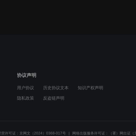
协议声明
用户协议
历史协议文本
知识产权声明
隐私政策
反盗链声明
营许可证：京网文（2024）0368-017号
网络出版服务许可证：（署）网出证（京