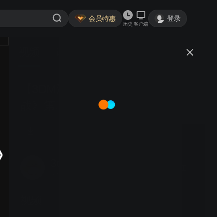
会员特惠
登录
历史
客户端
视频
讨论
【3DM游戏网】《夜樱家的大作
战》第二季制作决定
3dmgame
关注
大鱼号认证作者·6.8万粉丝
视频