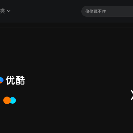
类
加载中...