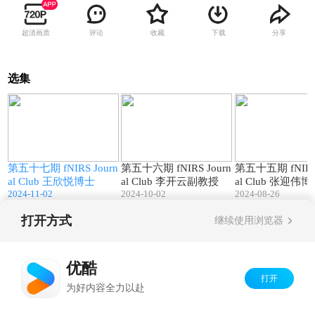
超清画质
评论
收藏
下载
分享
选集
3
74:08
113:52
n
第五十七期 fNIRS Journ
第五十六期 fNIRS Journ
第五十五期 fNIRS 
al Club 王欣悦博士
al Club 李开云副教授
al Club 张迎伟博
2024-11-02
2024-10-02
2024-08-26
打开方式
继续使用浏览器
Copyright©
2026
优酷 youku.com
版权所有
京ICP备06050721号-1
优酷
打开
为好内容全力以赴