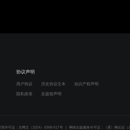
协议声明
用户协议
历史协议文本
知识产权声明
隐私政策
反盗链声明
营许可证：京网文（2024）0368-017号
网络出版服务许可证：（署）网出证（京