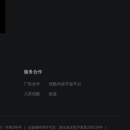
《漫威斗魂》死侍角色指南
Re：从零开始的异世界生活
夺还篇 新PV
《胡闹厨房》十周年庆典预
服务合作
告
广告合作
优酷内容开放平台
入驻优酷
娱盘
《漫威对决 》9.5季夏季皮
肤揭晓-Part2.mp4
）字第266号
出版物经营许可证：新出发京批字第直150118号