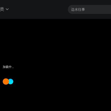
类
加载中...