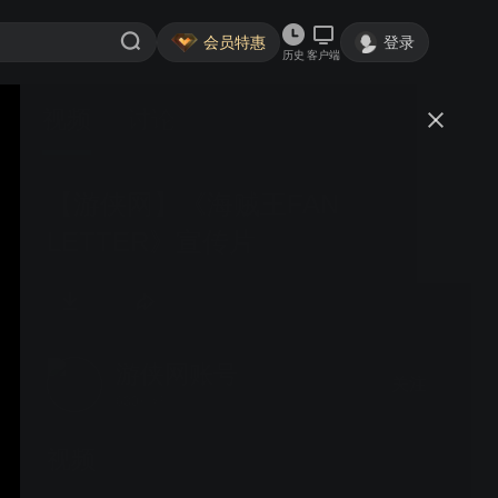
会员特惠
登录
历史
客户端
视频
讨论
【游侠网】《海贼王FAN
LETTER》宣传片
游侠网账号
关注
630粉丝
视频