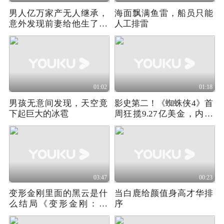
男人亿万家产无人继承，
海面飘满鱼雷，船员只能
意外发现前妻给他生了孩
人工排雷
子
01:02
01:18
男孩无意间发现，天空竟
影史第二！《蜘蛛侠4》首
下起巨大的冰雹
周狂揽9.27亿美金，内地
成最大金主
03:47
00:23
变形金刚里面的黑云是什
当白鹿给颜值身高才华排
么结局《变形金刚：起
序
源》