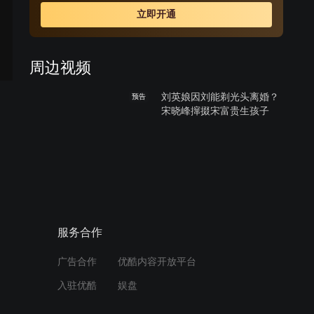
立即开通
周边视频
刘英娘因刘能剃光头离婚？
预告
宋晓峰撺掇宋富贵生孩子
00:54
互相求婚，李慕嘉黎光双向
奔赴的爱情
01:00
服务合作
宋晓峰宠老婆人前一套背后
广告合作
优酷内容开放平台
一套，笑skr人！
入驻优酷
娱盘
01:23