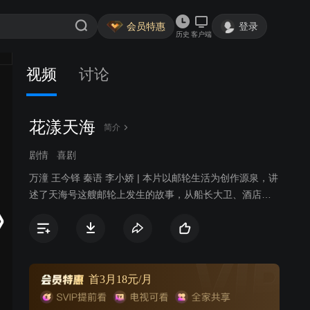
会员特惠
登录
历史
客户端
视频
讨论
花漾天海
简介
剧情
喜剧
万潼 王今铎 秦语 李小娇 | 本片以邮轮生活为创作源泉，讲
述了天海号这艘邮轮上发生的故事，从船长大卫、酒店总
监裴冷翠、娱乐部经理、米其林三星主厨、宾客关系部新
人等八名性格各异的工作人员主视角出发，每集以不同的
游客作为故事主导人物，讲述爱情、友情以及亲情等不同
主题的故事。
首3月18元/月